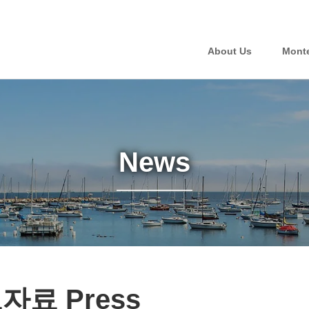
About Us
Mont
News
자료 Press