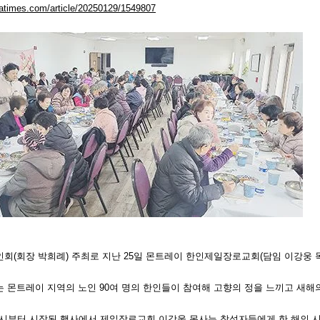
reatimes.com/article/20250129/1549807
회(회장 박희례) 주최로 지난 25일 몬트레이 한인제일장로교회(담임 이강웅 
 몬트레이 지역의 노인 90여 명의 한인들이 참여해 고향의 정을 느끼고 새해
1시부터 시작된 행사에서 제일장로교회 이강웅 목사는 참석자들에게 한 해의 시