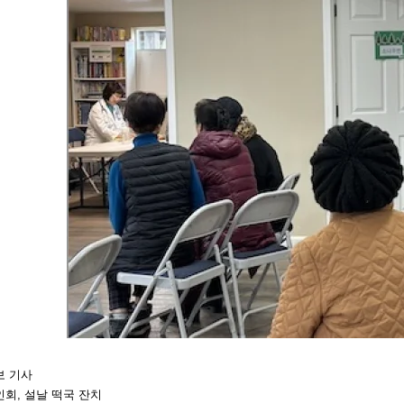
보 기사
회, 설날 떡국 잔치