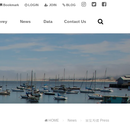
Bookmark
LOGIN
JOIN
BLOG
erey
News
Data
Contact Us
HOME
News
보도자료 Press