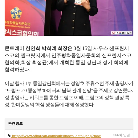
몬트레이 한인회 박희례 회장은
3월 15일 사우스 샌프란시
스코의 엘크랏지에서
민주평화통일자문회의 샌프란시스코
협의회(회장 최점균)에서 개최한
통일 강연과 정기 회의에
참석하였다.
이날 행사 1부 통일강연회에서는 정영호 주휴스턴 주재 총영사가
"트럼프 2.0 행정부 하에서의 남북 관계 전망"을 주제로 강연했다.
정 총영사는 키워드를 통한 트럼프 이해, 트럼프의 정책 결정 특
성, 한미동맹의 핵심 쟁점들에 대해 설명했다.
관련링크
566회 연결
https://www.sfkorean.com/subs/news_detail.php?news_id=24081&kind=B