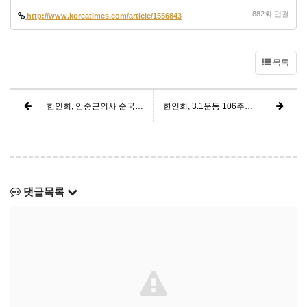
882회 연결
http://www.koreatimes.com/article/1556843
목록
한인회, 안중근의사 순국 115주년 추모식 및 사진전시회 참석 (2025년 3월 22일)
한인회, 3.1운동 106주년 기념식 참석
댓글목록